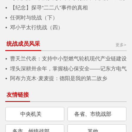
选择
【纪念】探寻“二二八”事件的真相
任弼时与统战（下）
邓小平太行统战（四）
统战成员风采
更多>
曹天兰代表：支持中小型燃气轮机现代产业链建设
推动新质生产力加快发展
埋头深耕卅余年，掌握核心保安全——记东方电气
集团东方汽轮机有限公司首届杰出人才奖获得者 民
阿布力克木·麦麦提：德阳是我的第二故乡
盟盟员周显丁
友情链接
中央机关
各省、市统战部
各市、州统战部
其他