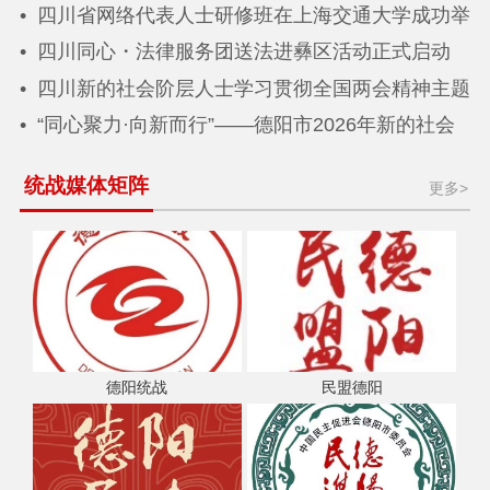
四川省网络代表人士研修班在上海交通大学成功举
办
四川同心・法律服务团送法进彝区活动正式启动
四川新的社会阶层人士学习贯彻全国两会精神主题
座谈会在德阳召开
“同心聚力·向新而行”——德阳市2026年新的社会
阶层人士迎新春联谊活动圆满举行
统战媒体矩阵
更多>
德阳统战
民盟德阳