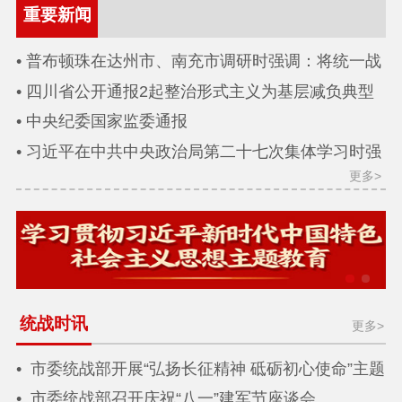
重要新闻
普布顿珠在达州市、南充市调研时强调：将统一战
线独特优势转化为服务高质量发展的坚实支撑
四川省公开通报2起整治形式主义为基层减负典型
问题
中央纪委国家监委通报
习近平在中共中央政治局第二十七次集体学习时强
更多>
调 强化政治引领 深化创新发展 高质量推进国防和军
队现代化
统战时讯
更多>
市委统战部开展“弘扬长征精神 砥砺初心使命”主题
党日活动
市委统战部召开庆祝“八一”建军节座谈会