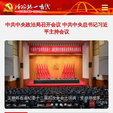
中共中央政治局召开会议 中共中央总书记习近
平主持会议
面”活动举行
王晓晖在省纪委十二届四次全会上强调：坚持用改革精神和严的标准管党治党，坚定不移把党风廉政建设和反腐败斗争向纵深推进