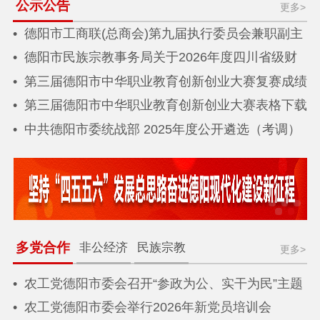
公示公告
更多>
德阳市工商联(总商会)第九届执行委员会兼职副主
席（副会长）提名人选公示
德阳市民族宗教事务局关于2026年度四川省级财
政常态化帮扶资金（少数民族发展任务）分配结果
第三届德阳市中华职业教育创新创业大赛复赛成绩
公告
公示
第三届德阳市中华职业教育创新创业大赛表格下载
中共德阳市委统战部 2025年度公开遴选（考调）
公务员 拟调入人员公示
多党合作
非公经济
民族宗教
更多>
农工党德阳市委会召开“参政为公、实干为民”主题
教育推进会
农工党德阳市委会举行2026年新党员培训会