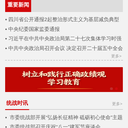
重要新闻
四川省公开通报2起整治形式主义为基层减负典型
问题
中央纪委国家监委通报
习近平在中共中央政治局第二十七次集体学习时强
调 强化政治引领 深化创新发展 高质量推进国防和军
中共中央政治局召开会议 决定召开二十届五中全会
更多>
队现代化
分析研究当前经济形势和经济工作 中共中央总书记
习近平主持会议
统战时讯
更多>
市委统战部开展“弘扬长征精神 砥砺初心使命”主题
党日活动
市委统战部召开庆祝“八一”建军节座谈会