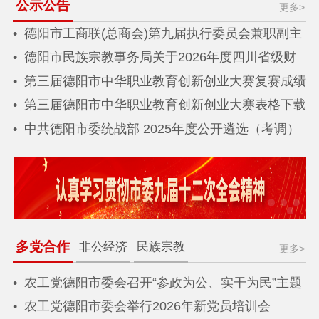
公示公告
更多>
德阳市工商联(总商会)第九届执行委员会兼职副主
席（副会长）提名人选公示
德阳市民族宗教事务局关于2026年度四川省级财
政常态化帮扶资金（少数民族发展任务）分配结果
第三届德阳市中华职业教育创新创业大赛复赛成绩
公告
公示
第三届德阳市中华职业教育创新创业大赛表格下载
中共德阳市委统战部 2025年度公开遴选（考调）
公务员 拟调入人员公示
多党合作
非公经济
民族宗教
更多>
农工党德阳市委会召开“参政为公、实干为民”主题
教育推进会
农工党德阳市委会举行2026年新党员培训会