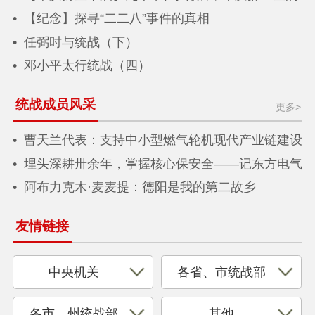
选择
【纪念】探寻“二二八”事件的真相
任弼时与统战（下）
邓小平太行统战（四）
统战成员风采
更多>
曹天兰代表：支持中小型燃气轮机现代产业链建设
推动新质生产力加快发展
埋头深耕卅余年，掌握核心保安全——记东方电气
集团东方汽轮机有限公司首届杰出人才奖获得者 民
阿布力克木·麦麦提：德阳是我的第二故乡
盟盟员周显丁
友情链接
中央机关
各省、市统战部
各市、州统战部
其他