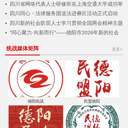
四川省网络代表人士研修班在上海交通大学成功举
办
四川同心・法律服务团送法进彝区活动正式启动
四川新的社会阶层人士学习贯彻全国两会精神主题
座谈会在德阳召开
“同心聚力·向新而行”——德阳市2026年新的社会
阶层人士迎新春联谊活动圆满举行
统战媒体矩阵
更多>
德阳统战
民盟德阳