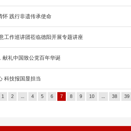
怀 践行非遗传承使命
民意工作巡讲团莅临德阳开展专题讲座
，献礼中国致公党百年华诞
 科技报国显担当
1
2
...
4
5
6
7
8
9
10
...
38
39