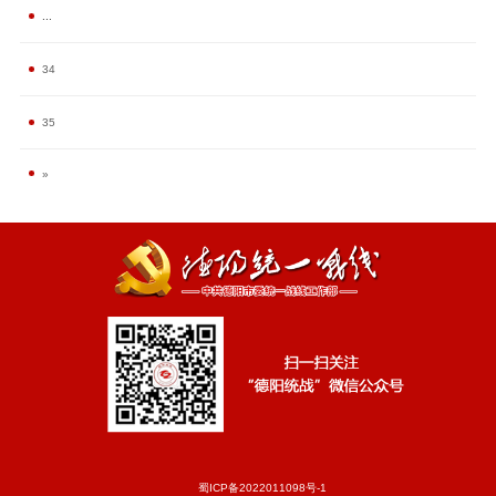
...
34
35
»
蜀ICP备2022011098号-1