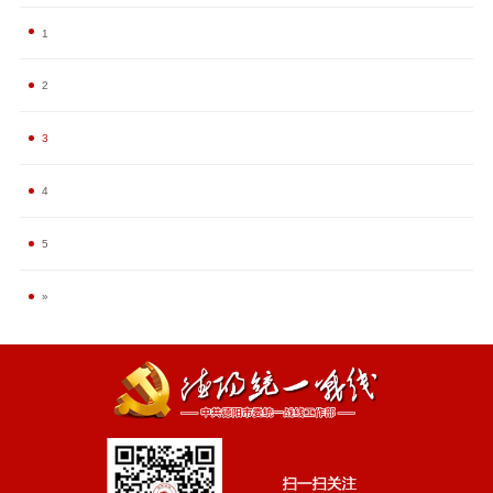
1
2
3
4
5
»