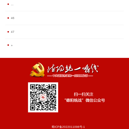
...
46
47
»
蜀ICP备2022011098号-1