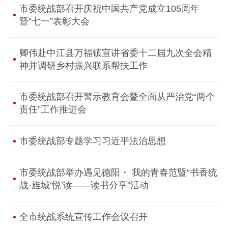
市委统战部召开庆祝中国共产党成立105周年
暨“七一”表彰大会
卿伟赴中江县万福镇宣讲省委十二届九次全会精
神并调研乡村振兴联系帮扶工作
市委统战部召开警示教育会暨全面从严治党“两个
责任”工作推进会
市委统战部专题学习习近平法治思想
市委统战部举办遇见德阳・ 我的青春范暨“书香统
战·旌城‘悦’读——读书分享”活动
全市统战系统宣传工作会议召开