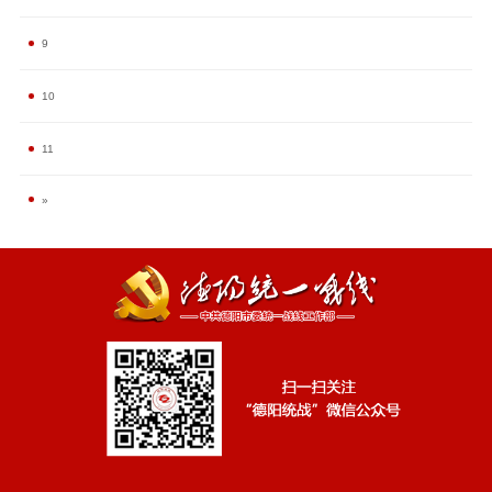
9
10
11
»