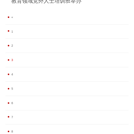
教育领域党外人士培训班举办
«
1
2
3
4
5
6
7
8