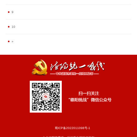
9
10
»
蜀ICP备2022011098号-1