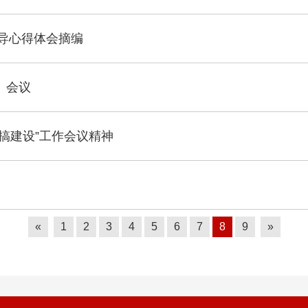
辅导心得体会摘编
）会议
搞建设”工作会议精神
«
1
2
3
4
5
6
7
8
9
»